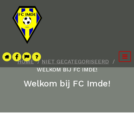
Skip
to
content
HOME
/
NIET GECATEGORISEERD
/
WELKOM BIJ FC IMDE!
Welkom bij FC Imde!